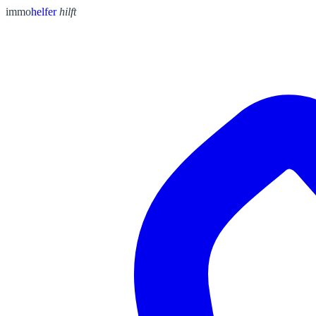
immo
helfer
hilft