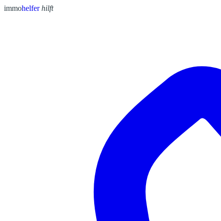
immo
helfer
hilft