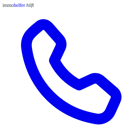
immo
helfer
hilft