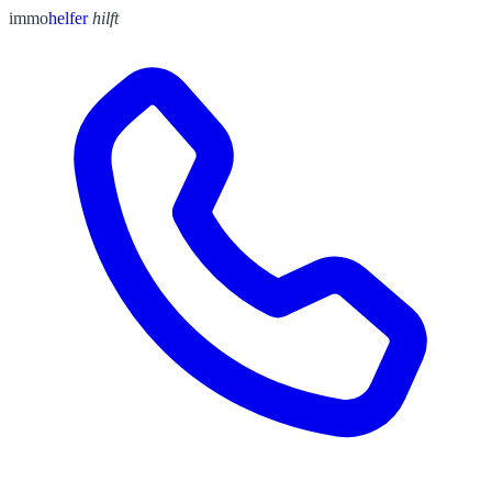
immo
helfer
hilft