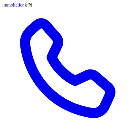
immo
helfer
hilft