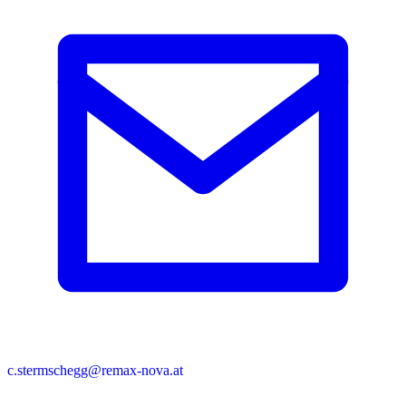
c.stermschegg@remax-nova.at