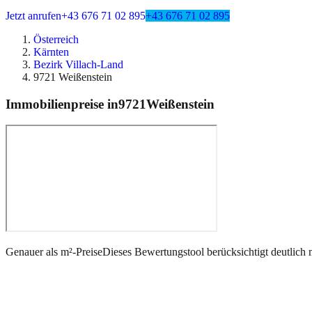
Jetzt anrufen
+43 676 71 02 895
+43 676 71 02 895
Österreich
Kärnten
Bezirk Villach-Land
9721 Weißenstein
Immobilienpreise in
9721
Weißenstein
Genauer als m²-Preise
Dieses Bewertungstool berücksichtigt deutlich 