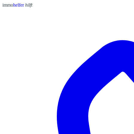
immo
helfer
hilft