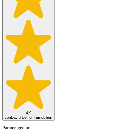
4,9
von
David Deindl Immobilien
Partneragentur