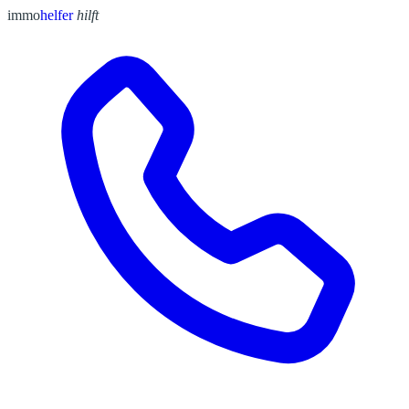
immo
helfer
hilft