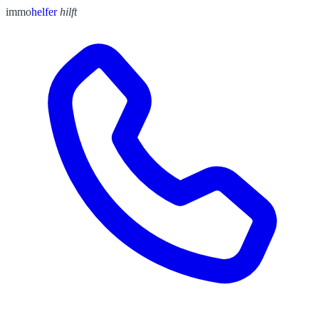
immo
helfer
hilft