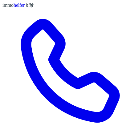
immo
helfer
hilft