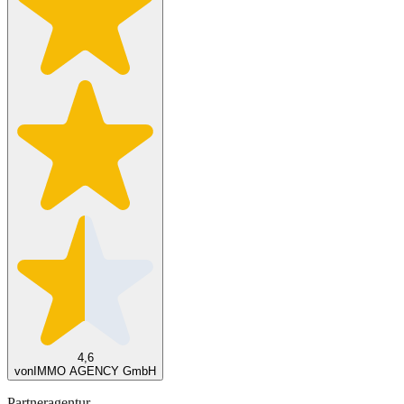
4,6
von
IMMO AGENCY GmbH
Partneragentur