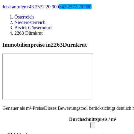
Jetzt anrufen
+43 2572 20 900
+43 2572 20 900
Österreich
Niederösterreich
Bezirk Gänserndorf
2263 Dürnkrut
Immobilienpreise in
2263
Dürnkrut
Genauer als m²-Preise
Dieses Bewertungstool berücksichtigt deutlich 
Durchschnittspreis / m²