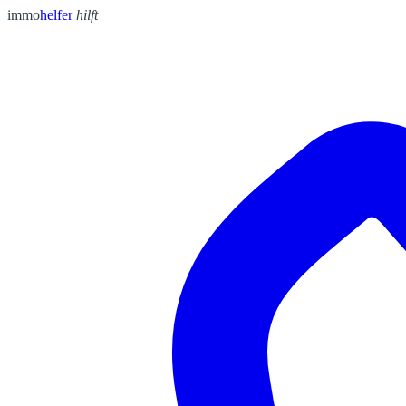
immo
helfer
hilft