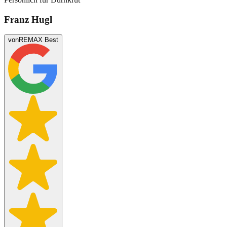
Franz Hugl
von
REMAX Best