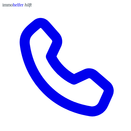
immo
helfer
hilft