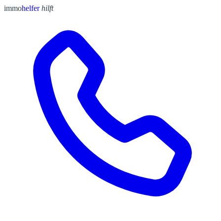
immo
helfer
hilft