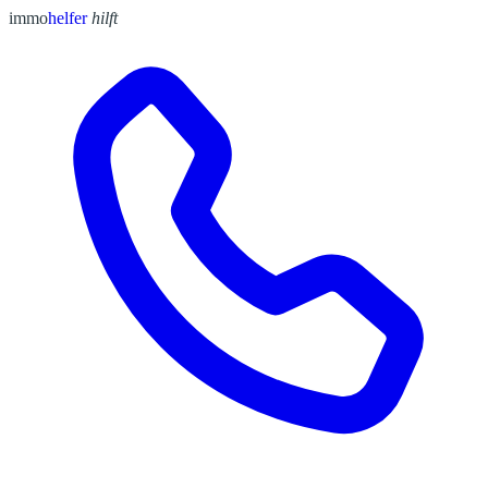
immo
helfer
hilft