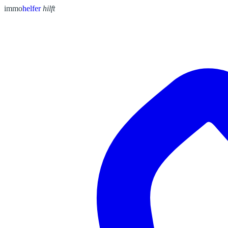
immo
helfer
hilft