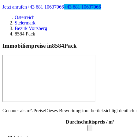
Jetzt anrufen
+43 681 10637066
+43 681 10637066
Österreich
Steiermark
Bezirk Voitsberg
8584 Pack
Immobilienpreise in
8584
Pack
Genauer als m²-Preise
Dieses Bewertungstool berücksichtigt deutlich 
Durchschnittspreis / m²