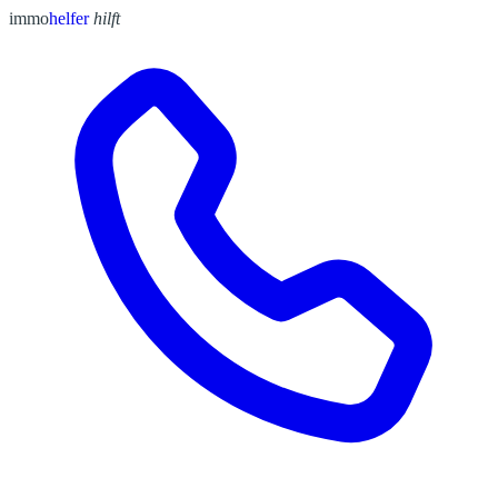
immo
helfer
hilft