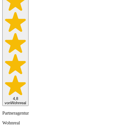
4,8
von
Wohnreal
Partneragentur
Wohnreal