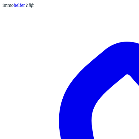
immo
helfer
hilft