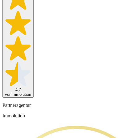
4,7
von
Immolution
Partneragentur
Immolution