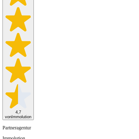
4,7
von
Immolution
Partneragentur
Immolution