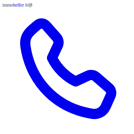
immo
helfer
hilft