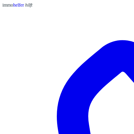
immo
helfer
hilft